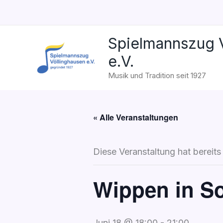
Zum
Inhalt
springen
Spielmannszug V
e.V.
Musik und Tradition seit 1927
« Alle Veranstaltungen
Diese Veranstaltung hat bereits
Wippen in S
Juni 18 @ 18:00
-
21:00