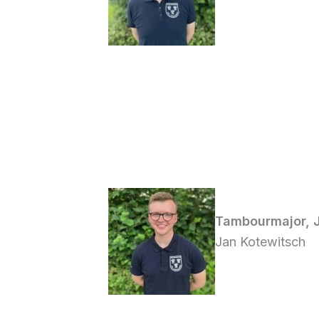
Tambourmajor, 
Jan Kotewitsch