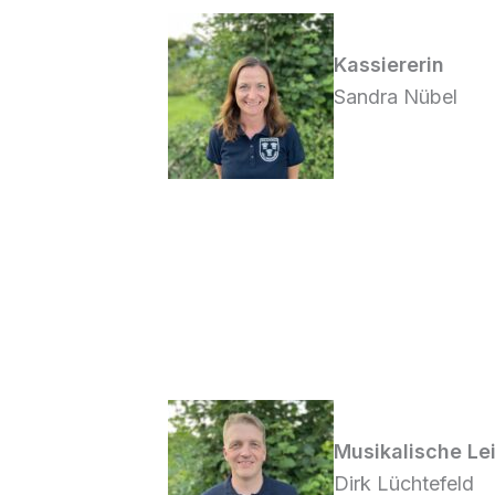
Kassiererin
Sandra Nübel
Musikalische Le
Dirk Lüchtefeld